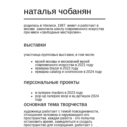
наталья чобанян
родилась в тбилиси, 1987. живет и работает в
москве. закончила школу современного искусства
при ммси «свободные мастерские».
выставки
участница групповых выставок, в том числе:
музей москвы и московский музей
современного искусства в 2021 году
ярмарка blazar в 2022 году
ярмарка catalog и cosmoscow в 2024 году
персональные проекты
в галерее masters в 2023 году
pop-up галерее взор и кц артишок 2024
году
основная тема творчества
художница работает с темой повседневности,
отношения человека и окружающего его
пространства. каждая работа - это попытка
остановить время, замедлиться и создать
пространство для созерцания. работает с