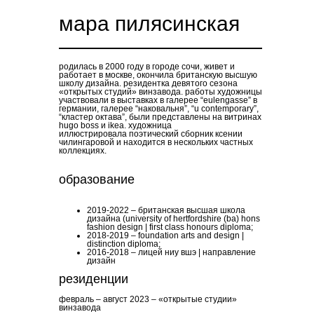
мара пилясинская
родилась в 2000 году в городе сочи, живет и
работает в москве, окончила британскую высшую
школу дизайна. резидентка девятого сезона
«открытых студий» винзавода. работы художницы
участвовали в выставках в галерее “eulengasse” в
германии, галерее “наковальня”, “u contemporary”,
“кластер октава”, были представлены на витринах
hugo boss и ikea. художница
иллюстрировала поэтический сборник ксении
чилингаровой и находится в нескольких частных
коллекциях.
образование
2019-2022 – британская высшая школа
дизайна (university of hertfordshire (ba) hons
fashion design | first class honours diploma;
2018-2019 – foundation arts and design |
distinction diploma;
2016-2018 – лицей ниу вшэ | направление
дизайн
резиденции
февраль – август 2023 – «открытые студии»
винзавода