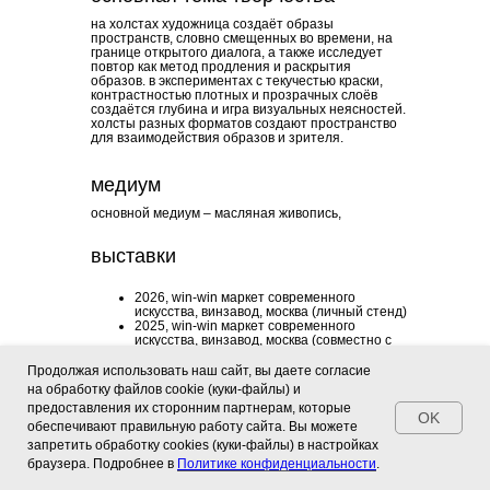
на холстах художница создаёт образы
пространств, словно смещенных во времени, на
границе открытого диалога, а также исследует
повтор как метод продления и раскрытия
образов. в экспериментах с текучестью краски,
контрастностью плотных и прозрачных слоёв
создаётся глубина и игра визуальных неясностей.
холсты разных форматов создают пространство
для взаимодействия образов и зрителя.
медиум
основной медиум – масляная живопись,
выставки
2026, win-win маркет современного
искусства, винзавод, москва (личный стенд)
2025, win-win маркет современного
искусства, винзавод, москва (совместно с
бюро accurate)
2024, маркет молодого искусства, parking
Продолжая использовать наш сайт, вы даете согласие
gallery, зарядье, москва
на обработку файлов cookie (куки-файлы) и
2024, выпуск 2024, parking gallery, зарядье,
предоставления их сторонним партнерам, которые
москва
OK
2024, degree show, british high school of art
обеспечивают правильную работу сайта. Вы можете
and design, москва
запретить обработку сookies (куки-файлы) в настройках
браузера. Подробнее в
Политике конфиденциальности
.