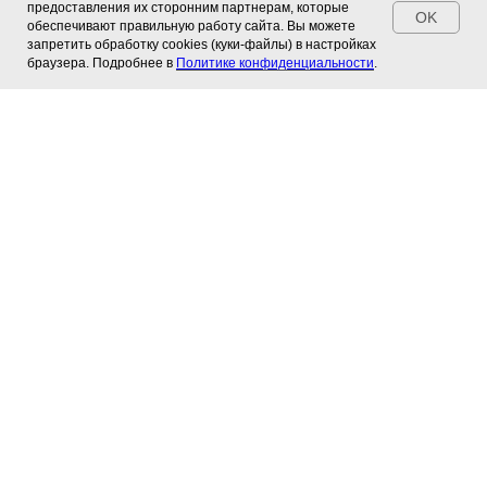
предоставления их сторонним партнерам, которые
OK
если ваши действия мотивированы культурой, а
обеспечивают правильную работу сайта. Вы можете
запретить обработку сookies (куки-файлы) в настройках
не материальными благами, то оно открывается
браузера. Подробнее в
Политике конфиденциальности
.
достаточно легко.
Арт-сообщество – это люди, которые своим
делом живут.