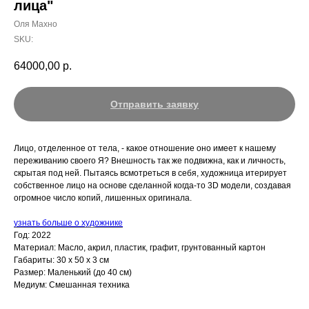
лица"
Оля Махно
SKU:
64000,00
р.
Отправить заявку
Лицо, отделенное от тела, - какое отношение оно имеет к нашему
переживанию своего Я? Внешность так же подвижна, как и личность,
скрытая под ней. Пытаясь всмотреться в себя, художница итерирует
собственное лицо на основе сделанной когда-то 3D модели, создавая
огромное число копий, лишенных оригинала.
узнать больше о художнике
Год: 2022
Материал: Масло, акрил, пластик, графит, грунтованный картон
Габариты: 30 х 50 х 3 см
Размер: Маленький (до 40 см)
Медиум: Смешанная техника